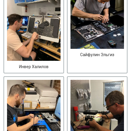
Сайфулин Эльгиз
Инвер Халилов