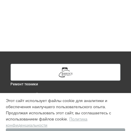
Ремонт техники
ВЫБЕРИ СВОЙ ГОРОД
Этот сайт использует файлы cookie для аналитики и
Ремонт iPhone 13 Pro Max в
Москве
обеспечения наилучшего пользовательского опыта.
Ремонт iPhone 13 Pro Max в
Краснодаре
Продолжая использовать этот сайт, вы соглашаетесь с
Ремонт iPhone 13 Pro Max в
Ростове-на-Дону
использованием файлов cookie.
Политика
конфиденциальности
Ремонт iPhone 13 Pro Max в
Нижнем Новгороде