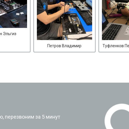
н Эльгиз
Петров Владимир
Туфленков П
?
, перезвоним за 5 минут