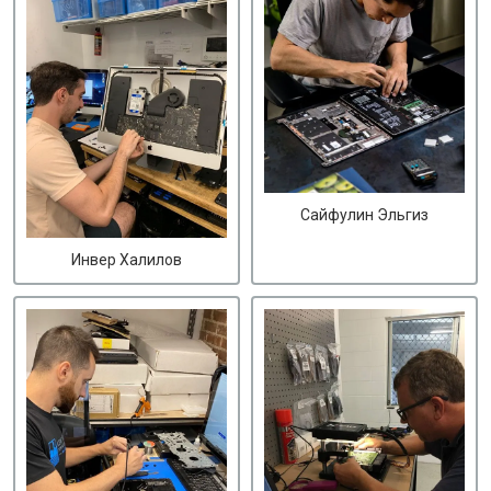
Сайфулин Эльгиз
Инвер Халилов