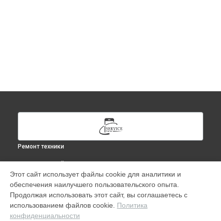
Ремонт техники
ВЫБЕРИ СВОЙ ГОРОД
Этот сайт использует файлы cookie для аналитики и
Ремонт Apple Watch Series 1 42mm в
Москве
обеспечения наилучшего пользовательского опыта.
Ремонт Apple Watch Series 1 42mm в
Краснодаре
Продолжая использовать этот сайт, вы соглашаетесь с
Ремонт Apple Watch Series 1 42mm в
Ростове-на-Дону
использованием файлов cookie.
Политика
конфиденциальности
Ремонт Apple Watch Series 1 42mm в
Нижнем Новгороде