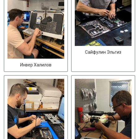
Сайфулин Эльгиз
Инвер Халилов