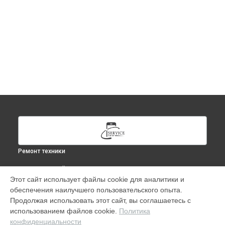
Ремонт техники
ВЫБЕРИ СВОЙ ГОРОД
Этот сайт использует файлы cookie для аналитики и
Диагностика AirPods в
Москве
обеспечения наилучшего пользовательского опыта.
Диагностика AirPods в
Краснодаре
Продолжая использовать этот сайт, вы соглашаетесь с
Диагностика AirPods в
Ростове-на-Дону
использованием файлов cookie.
Политика
конфиденциальности
Диагностика AirPods в
Нижнем Новгороде